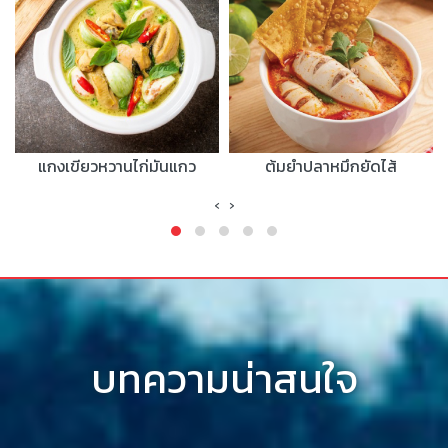
แกงเขียวหวานไก่มันแกว
ต้มยำปลาหมึกยัดไส้
‹
›
บทความน่าสนใจ