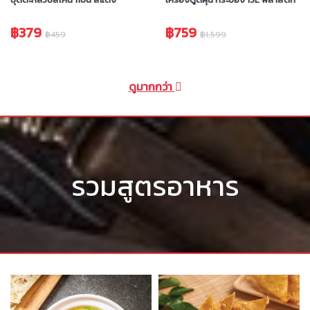
฿379
฿759
฿459
฿1,599
ดูมากกว่า
รวมสูตรอาหาร