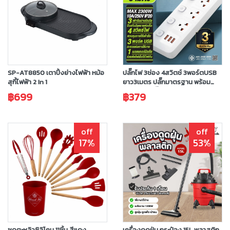
SP-AT8850 เตาปิ้งย่างไฟฟ้า หม้อ
ปลั๊กไฟ 3ช่อง 4สวิตช์ 3พอร์ตUSB
สุกี้ไฟฟ้า 2 In 1
ยาว3เมตร ปลั๊กมาตรฐาน พร้อม
ช่องUSB ปลั๊กสามตา มีมอก.ประกัน
฿699
฿379
3 ปี
off
off
17%
53%
ชุดตะหลิวซิลิโคน 11ชิ้น สีแดง
เครื่องดูดฝุ่น กระป๋อง 15L พลาสติก